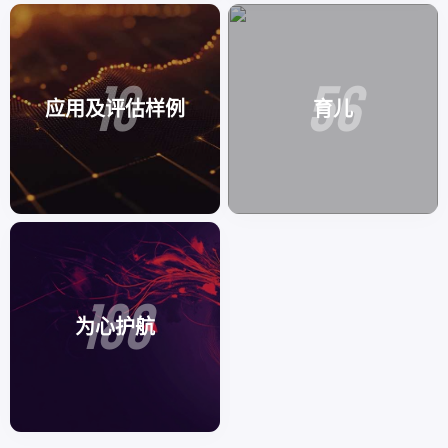
10
56
应用及评估样例
育儿
180
为心护航