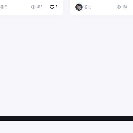
知行
496
3
省心
198