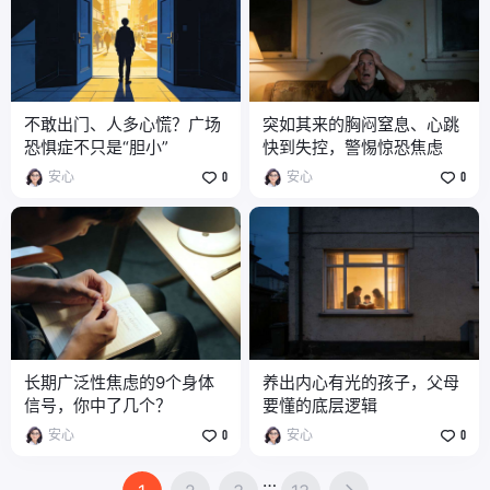
不敢出门、人多心慌？广场
突如其来的胸闷窒息、心跳
恐惧症不只是“胆小”
快到失控，警惕惊恐焦虑
安心
0
安心
0
长期广泛性焦虑的9个身体
养出内心有光的孩子，父母
信号，你中了几个？
要懂的底层逻辑
安心
0
安心
0
…