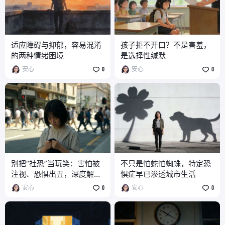
适应障碍与抑郁，容易混淆
孩子拒不开口？不是害羞，
的两种情绪困境
是选择性缄默
安心
0
安心
0
别把“社恐”当玩笑：害怕被
不只是怕蛇怕蜘蛛，特定恐
注视、恐惧出丑，深度解析
惧症早已渗透城市生活
社交焦虑
安心
0
安心
0