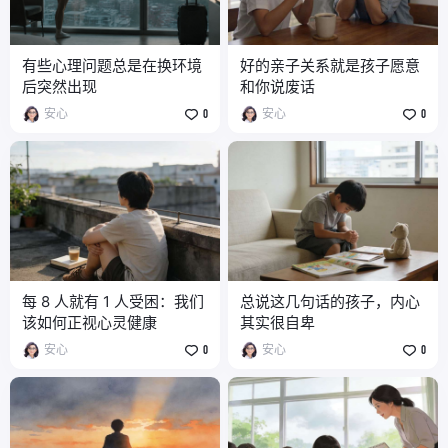
有些心理问题总是在换环境
好的亲子关系就是孩子愿意
后突然出现
和你说废话
安心
0
安心
0
每 8 人就有 1 人受困：我们
总说这几句话的孩子，内心
该如何正视心灵健康
其实很自卑
安心
0
安心
0