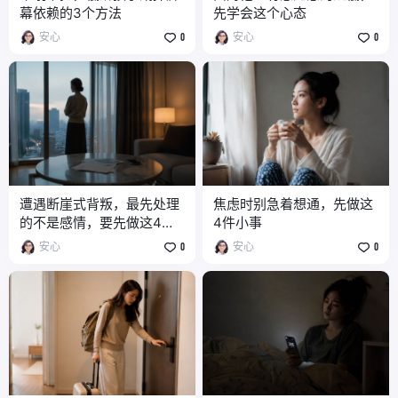
幕依赖的3个方法
先学会这个心态
安心
0
安心
0
遭遇断崖式背叛，最先处理
焦虑时别急着想通，先做这
的不是感情，要先做这4件
4件小事
事
安心
0
安心
0