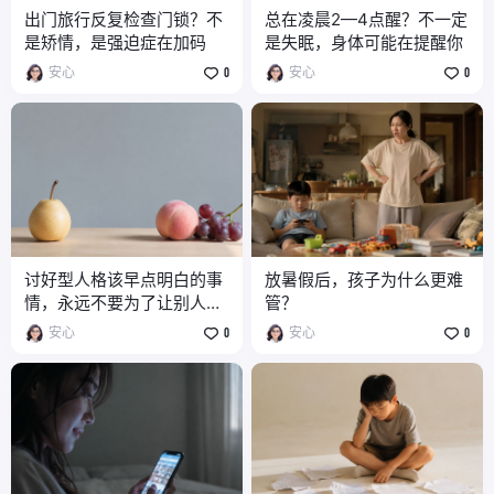
出门旅行反复检查门锁？不
总在凌晨2—4点醒？不一定
是矫情，是强迫症在加码
是失眠，身体可能在提醒你
安心
0
安心
0
讨好型人格该早点明白的事
放暑假后，孩子为什么更难
情，永远不要为了让别人满
管？
意耗尽你自己
安心
0
安心
0