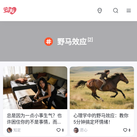
[2]
野马效应
总是因为一点小事生气？也
心理学中的野马效应：教你
许困住你的不是事情，而是
5分钟搞定坏情绪！
“野马效应”
知足
0
愿心
0