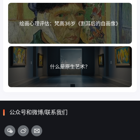
绘画心理评估：梵高36岁《割耳后的自画像》
什么是原生艺术？
公众号和微博/联系我们