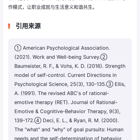
作模式，让职业成就与生活意义和谐共生。
引用来源
① American Psychological Association.
(2021). Work and Well-being Survey.②
Baumeister, R. F., & Vohs, K. D. (2016). Strength
model of self-control. Current Directions in
Psychological Science, 25(3), 130-135.③ Ellis,
A. (1991). The revised ABC's of rational-
emotive therapy (RET). Journal of Rational-
Emotive & Cognitive-Behavior Therapy, 9(3),
139-172.④ Deci, E. L., & Ryan, R. M. (2000).
The "what" and "why" of goal pursuits: Human
needs and the self-determination of behavior.