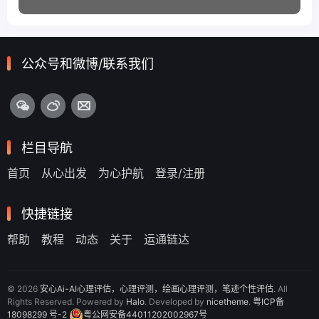
公众号和微博/联系我们
栏目导航
首页
从心出发
为心护航
登录/注册
快捷链接
帮助
教程
动态
关于
运通链达
© 2026
安心Ai-AI心理评估，心理评测，绘画心理评测，笔迹个性评估
. All
Rights Reserved. Powered by
Halo
. Developed by
nicetheme
.
粤ICP备
18098299 号-2
粤公网安备44011202002967号