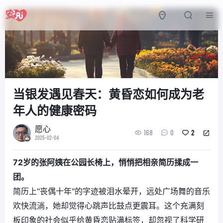
当银发遇见春天：黄昏恋如何成为老
年人的健康密码
愿心
168
0
2
2025-02-04
72岁的张阿姨在公园长椅上，悄悄把相亲简历揉成一
团。
简历上"丧偶十年"的字迹被泪水晕开，远处广场舞的音乐
欢快流淌，她却觉得心跳声比鼓点更震耳。这个充满刻
板印象的社会似乎给黄昏恋贴满标签，却忽视了科学研