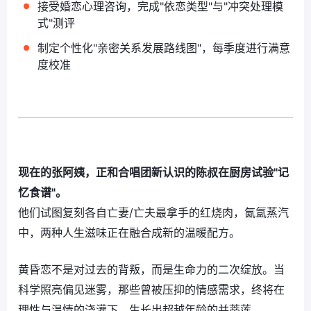
接受婚恋心理咨询，完成"依恋类型"与"冲突处理模
式"测评
制定个性化"亲密关系发展路线图"，每季度进行满意
度校准
现在的张阿姨，正和合唱团新认识的陈叔在厨房试验"记
忆食谱"。
他们试图复刻各自亡妻/亡夫最拿手的红烧肉，氤氲蒸汽
中，两种人生滋味正在融合成新的温暖配方。
黄昏恋不是对过去的背叛，而是生命力的二次绽放。当
科学照亮偏见迷雾，那些曾被压抑的情感需求，终将在
理性与温情的浇灌下，生长出超越年龄的并蒂莲。