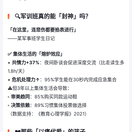
🔍军训班真的能「封神」吗？
「在这里，连悲伤都要掐表进行」
——某军事班学生日记
✅ 集体生活的「熔炉效应」
▪️
共情力+37%
：夜间卧谈会促进深度交流（比走读生多
1.8h/天）
▪️
危机处理力↑
：95%学生能在30秒内完成应急集合
⚠️但3年以上集体生活会导致：
▫️
审美趋同
：85%购买同款运动鞋
▫️
决策依赖
：89%习惯集体投票做选择
（数据支持：《教育心理学报》2021）