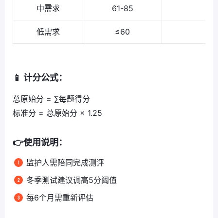
中需求
61-85
低需求
≤60
📱
计分公式
：
总原始分 = ∑每题得分
标准分 = 总原始分 × 1.25
👉使用说明：
监护人需陪同完成测评
冬季测试建议调高5分阈值
每6个月需重新评估