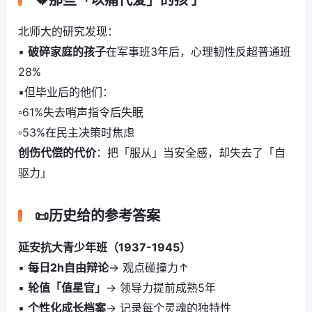
💔那些「以痛代爱」的孩子
北师大的研究发现：
▪️
破碎家庭的孩子
在军事班3年后，心理韧性反超普通班
28%
▪️但毕业后的他们：
▫️61%失去哨声指令后失眠
▫️53%在民主决策时焦虑
创伤代偿的代价
：把「服从」当安全感，却失去了「自
驱力」
📜历史给的参考答案
延安抗大青少年班（1937-1945）
▪️
每日2h自由辩论
→ 观点碰撞力↑
▪️
轮值「值星官」
→ 领导力提前成熟5年
▪️
个性化成长档案
→ 记录每个灵魂的独特性