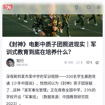
《封神》电影中质子团照进现实｜军
训式教育到底在培养什么？
知行
174
0
1
2025-03-02
深夜刷到某市某中学的军训视频——200名学生晨跑背
诵《少年中国说》，恍惚间以为《封神》质子团穿越
了…这种「准军事化管理」正在席卷全国中学，23%的
学校开设「军事班」（数据来源：中国教育研究院
2023）。