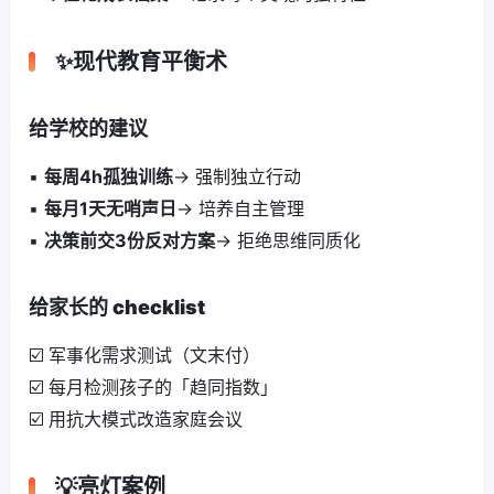
✨现代教育平衡术
给学校的建议
▪️
每周4h孤独训练
→ 强制独立行动
▪️
每月1天无哨声日
→ 培养自主管理
▪️
决策前交3份反对方案
→ 拒绝思维同质化
给家长的 checklist
☑️ 军事化需求测试（文末付）
☑️ 每月检测孩子的「趋同指数」
☑️ 用抗大模式改造家庭会议
💡亮灯案例