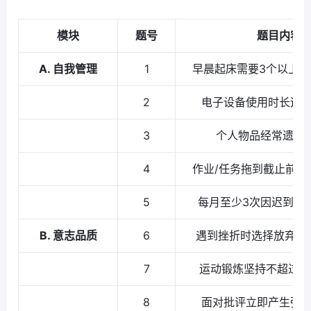
模块
题号
题目内容
A. 自我管理
1
早晨起床需要3个以上
2
电子设备使用时长远
3
个人物品经常遗失/
4
作业/任务拖到截止前2
5
每月至少3次因迟到错
B. 意志品质
6
遇到挫折时选择放弃而
7
运动锻炼坚持不超过1
8
面对批评立即产生强