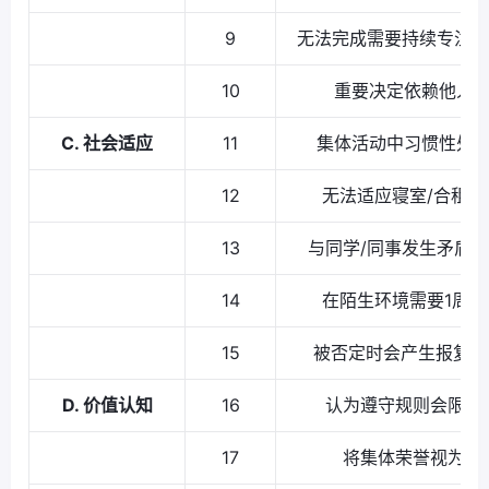
9
无法完成需要持续专注3
10
重要决定依赖他人
C. 社会适应
11
集体活动中习惯性处
12
无法适应寝室/合租的
13
与同学/同事发生矛盾后
14
在陌生环境需要1周
15
被否定时会产生报复性
D. 价值认知
16
认为遵守规则会限制
17
将集体荣誉视为形