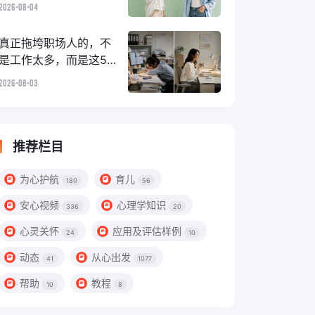
2026-08-04
真正拖垮职场人的，不
是工作太多，而是这5种
“顺手小事”
2026-08-03
推荐栏目
为心护航
育儿
180
56
安心视频
心理学知识
336
20
心灵关怀
应用及评估样例
24
10
动态
从心出发
41
1077
帮助
教程
10
8