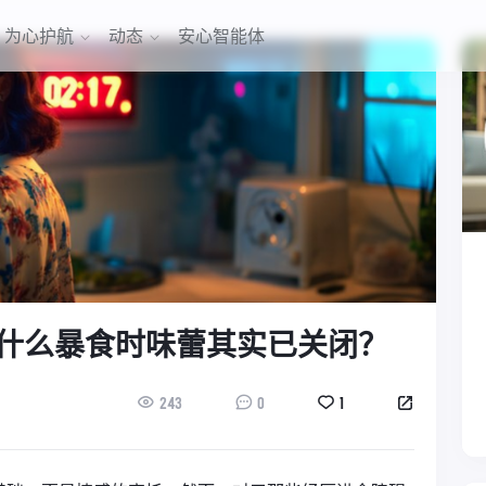
为心护航
动态
安心智能体
什么暴食时味蕾其实已关闭？
243
0
1