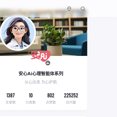
安心Ai心理智能体系列
从心出发 为心护航
1387
10
802
225252
文章数
分类数
点赞数
访问量