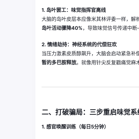
1. 岛叶罢工：味觉指挥官离线
大脑的岛叶皮层本应像米其林评委一样，解
岛叶活动骤降40%
，导致味觉信号传递中断
2. 情绪劫持：神经系统的代偿狂欢
当压力激素皮质醇飙升，大脑会启动紧急补
暂的多巴胺释放
。就像用针尖反复戳痛觉麻
二、打破骗局：三步重启味觉系
1. 感官唤醒训练（每日5分钟）