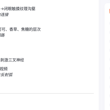
皮→闭眼触摸纹理沟壑
的连接
可可、香草、焦糖的层次
通路
感刺激三叉神经
音视频
食反射弧