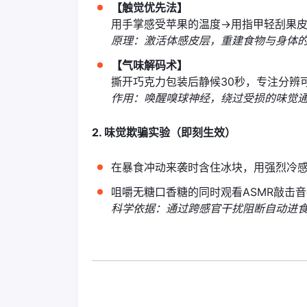
【触觉优先法】
用手掌感受苹果的温度→用指甲轻刮果
原理：激活体感皮层，重建食物与身体
【气味解码术】
撕开巧克力包装后静候30秒，专注分辨
作用：唤醒嗅球神经，绕过受损的味觉
2. 味觉欺骗实验（即刻生效）
在暴食冲动来袭时含住冰块，用强烈冷
咀嚼无糖口香糖的同时观看ASMR敲击
科学依据：通过跨感官干扰阻断自动进