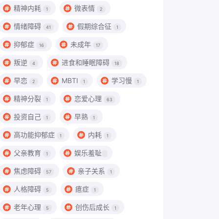
精神内耗
微表情
1
2
情绪障碍
假期综合征
41
1
抑郁症
未成年
16
17
叛逆
进食和睡眠障碍
4
18
早恋
MBTI
学习慢
2
1
1
精神分裂
恋爱心理
1
63
投资自己
早熟
1
1
高功能抑郁症
内耗
1
1
父亲教育
娱乐羞耻
1
焦虑障碍
亲子关系
57
1
人格障碍
癔症
5
1
老年心理
创伤后成长
5
1