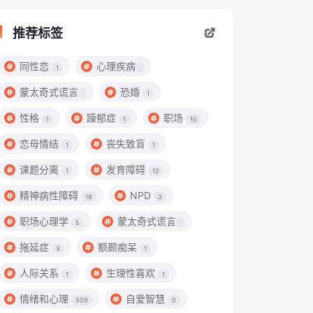
推荐标签
同性恋
心理疾病
1
蒙太奇式谎言
恐婚
1
性格
躁郁症
职场
1
1
10
恋母情结
丧失致盲
1
1
课题分离
发育障碍
1
12
精神病性障碍
NPD
19
3
职场心理学
蒙太奇式谎言
5
拖延症
额颞痴呆
3
1
人际关系
生理性喜欢
1
1
情绪和心理
自爱智慧
509
0