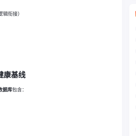
乏逻辑衔接）
健康基线
音数据库
包含：