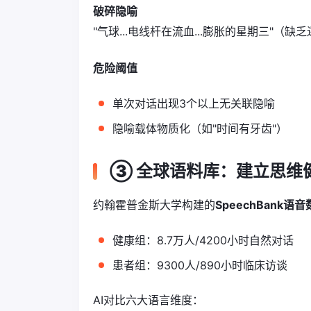
破碎隐喻
"气球...电线杆在流血...膨胀的星期三"（缺
危险阈值
单次对话出现3个以上无关联隐喻
隐喻载体物质化（如"时间有牙齿"）
③ 全球语料库：建立思维
约翰霍普金斯大学构建的
SpeechBank语
健康组：8.7万人/4200小时自然对话
患者组：9300人/890小时临床访谈
AI对比六大语言维度：