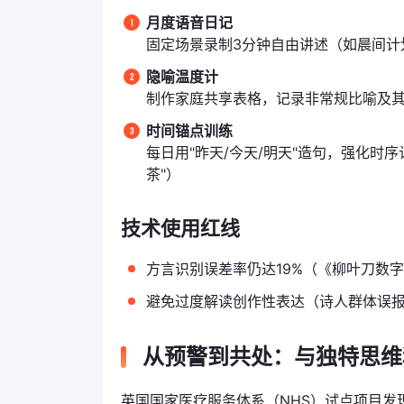
月度语音日记
固定场景录制3分钟自由讲述（如晨间计
隐喻温度计
制作家庭共享表格，记录非常规比喻及其
时间锚点训练
每日用"昨天/今天/明天"造句，强化时
茶"）
技术使用红线
方言识别误差率仍达19%（《柳叶刀数字
避免过度解读创作性表达（诗人群体误报
从预警到共处：与独特思维
英国国家医疗服务体系（NHS）试点项目发