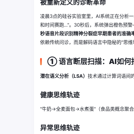
被重新定义的诊断革命
凌晨3点的硅谷实验室里，AI系统正在分析一
和时间赛跑..."。30秒后，系统弹出橙色
秒语音片段识别精神分裂症早期患者的准确率
依赖传统问诊，而是解码语言中隐秘的"思维
① 语言断层扫描：AI如
潜在语义分析（LSA）
技术通过计算词语间
健康思维轨迹
"牛奶→全麦面包→水煮蛋"（食品类概念聚合
异常思维轨迹