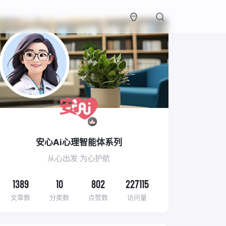
安心Ai心理智能体系列
从心出发 为心护航
1389
10
802
227115
文章数
分类数
点赞数
访问量