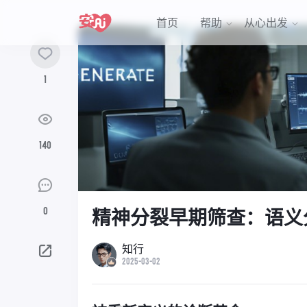
首页
帮助
从心出发
1
140
0
精神分裂早期筛查：语义
知行
2025-03-02