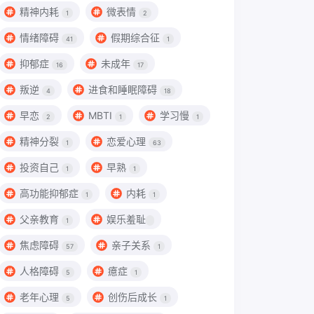
精神内耗
微表情
1
2
情绪障碍
假期综合征
41
1
抑郁症
未成年
16
17
叛逆
进食和睡眠障碍
4
18
早恋
MBTI
学习慢
2
1
1
精神分裂
恋爱心理
1
63
投资自己
早熟
1
1
高功能抑郁症
内耗
1
1
父亲教育
娱乐羞耻
1
焦虑障碍
亲子关系
57
1
人格障碍
癔症
5
1
老年心理
创伤后成长
5
1