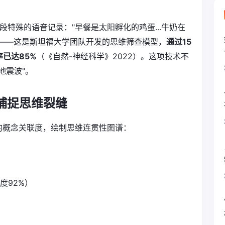
段特殊的语音记录："早餐是太阳孵化的鸡蛋...牛奶在
预警——这是斯坦福大学团队开发的思维筛查模型，
通过15
已达85%
（《自然-神经科学》2022）。这项技术不
地震波"。
何捕捉思维裂缝
的概念关联度，绘制思维连贯性图谱：
度92%）