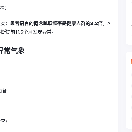
8%）
证实：
患者语言的概念跳跃频率是健康人群的3.2倍
。AI
断提前11.6个月发现异常。
异常气象
特征
对应）