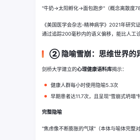
"牛奶→太阳孵化→面包跑步"（概念离散度7
《美国医学会杂志-精神病学》2021年研究
通过追踪200毫秒内的语义偏移，能比人工诊
② 隐喻雪崩：思维世界的
剑桥大学建立的
心理健康语料库
揭示：
健康人群每小时使用隐喻5.3次
早期患者达11.7次，且呈现"雪崩式坍塌"
完整隐喻
"焦虑像不断膨胀的气球"（本体与喻体完整