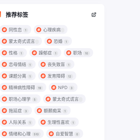
推荐标签
同性恋
心理疾病
1
蒙太奇式谎言
恐婚
1
性格
躁郁症
职场
1
1
10
恋母情结
丧失致盲
1
1
课题分离
发育障碍
1
12
精神病性障碍
NPD
19
3
职场心理学
蒙太奇式谎言
5
拖延症
额颞痴呆
3
1
人际关系
生理性喜欢
1
1
情绪和心理
自爱智慧
510
0