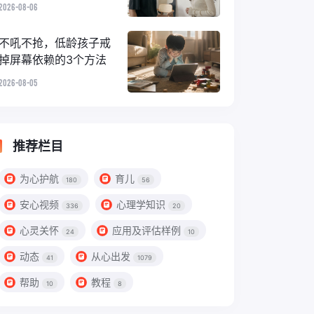
的隐性情绪霸凌
2026-08-06
不吼不抢，低龄孩子戒
掉屏幕依赖的3个方法
2026-08-05
推荐栏目
为心护航
育儿
180
56
安心视频
心理学知识
336
20
心灵关怀
应用及评估样例
24
10
动态
从心出发
41
1079
帮助
教程
10
8