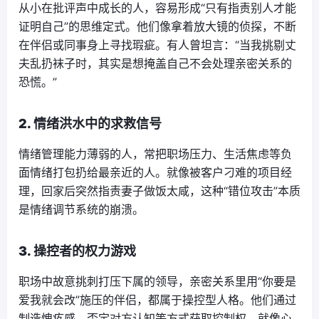
从小在批评声中成长的人，容易形成“只有指责别人才能
证明自己”的思维定式。他们像拿着放大镜的侦探，不断
在伴侣或同事身上寻找瑕疵。有人曾坦言：“当我挑剔丈
夫乱扔袜子时，其实是想掩盖自己不会处理亲密关系的
恐慌。”
2. 情绪洪水中的求救信号
情绪管理能力薄弱的人，常把职场压力、生活焦虑等负
面情绪打包扔给最亲近的人。就像被客户刁难的项目经
理，回家后突然指责妻子做饭太咸，这种“错位攻击”本质
是情绪调节系统的崩溃。
3. 操控者的权力游戏
职场中故意挑刺打压下属的领导，亲密关系里用“你要是
爱我就会改”施压的伴侣，都属于操控型人格。他们通过
制造愧疚感、否定对方认知等方式获取控制权，就像心