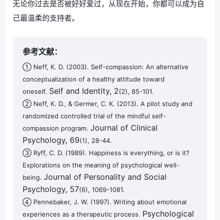
无论你过去是否被好好爱过，从现在开始，你都可以成为自
己最温柔的支持者。
参考文献：
① Neff, K. D. (2003). Self-compassion: An alternative
conceptualization of a healthy attitude toward
Self and Identity, 2
oneself.
(2), 85-101.
② Neff, K. D., & Germer, C. K. (2013). A pilot study and
randomized controlled trial of the mindful self-
Journal of Clinical
compassion program.
Psychology, 69
(1), 28-44.
③ Ryff, C. D. (1989). Happiness is everything, or is it?
Explorations on the meaning of psychological well-
Journal of Personality and Social
being.
Psychology, 57
(6), 1069-1081.
④ Pennebaker, J. W. (1997). Writing about emotional
Psychological
experiences as a therapeutic process.