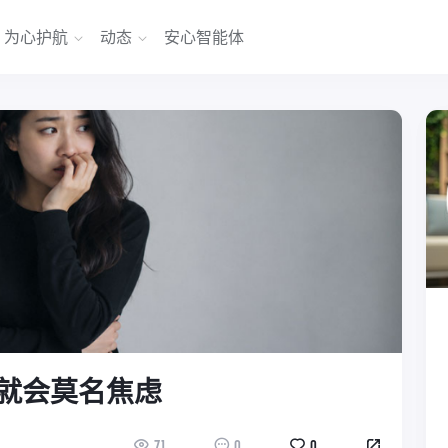
为心护航
动态
安心智能体
就会莫名焦虑
71
0
0