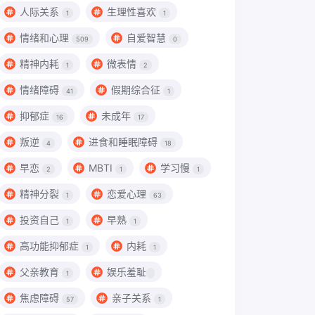
人际关系
生理性喜欢
1
1
情绪和心理
自爱智慧
509
0
精神内耗
微表情
1
2
情绪障碍
假期综合征
41
1
抑郁症
未成年
16
17
叛逆
进食和睡眠障碍
4
18
早恋
MBTI
学习慢
2
1
1
精神分裂
恋爱心理
1
63
投资自己
早熟
1
1
高功能抑郁症
内耗
1
1
父亲教育
娱乐羞耻
1
焦虑障碍
亲子关系
57
1