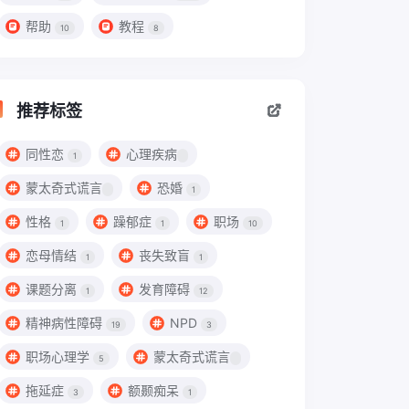
帮助
教程
10
8
推荐标签
同性恋
心理疾病
1
蒙太奇式谎言
恐婚
1
性格
躁郁症
职场
1
1
10
恋母情结
丧失致盲
1
1
课题分离
发育障碍
1
12
精神病性障碍
NPD
19
3
职场心理学
蒙太奇式谎言
5
拖延症
额颞痴呆
3
1