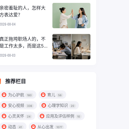
亲密羞耻的人，怎样大
方表达爱？
2026-08-04
真正拖垮职场人的，不
是工作太多，而是这5种
“顺手小事”
2026-08-03
推荐栏目
为心护航
育儿
180
56
安心视频
心理学知识
336
20
心灵关怀
应用及评估样例
24
10
动态
从心出发
41
1077