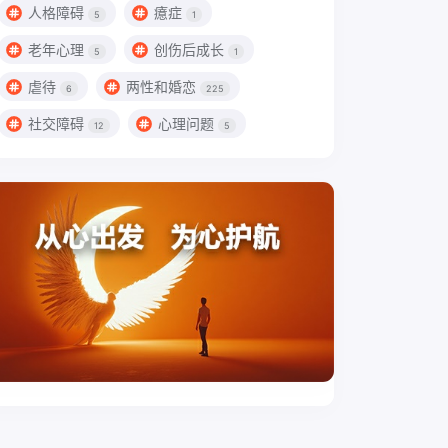
人格障碍
癔症
5
1
老年心理
创伤后成长
5
1
虐待
两性和婚恋
6
225
社交障碍
心理问题
12
5