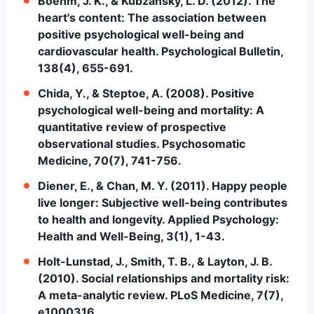
Boehm, J. K., & Kubzansky, L. D. (2012). The
heart's content: The association between
positive psychological well-being and
cardiovascular health. Psychological Bulletin,
138(4), 655-691.
Chida, Y., & Steptoe, A. (2008). Positive
psychological well-being and mortality: A
quantitative review of prospective
observational studies. Psychosomatic
Medicine, 70(7), 741-756.
Diener, E., & Chan, M. Y. (2011). Happy people
live longer: Subjective well-being contributes
to health and longevity. Applied Psychology:
Health and Well-Being, 3(1), 1-43.
Holt-Lunstad, J., Smith, T. B., & Layton, J. B.
(2010). Social relationships and mortality risk:
A meta-analytic review. PLoS Medicine, 7(7),
e1000316.