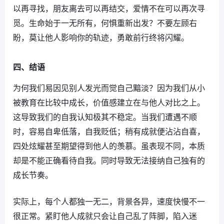
以再寻找，朋友离去可以再结交，爱情不在可以再次寻
觅。生命始于一无所有，何惧重新出发？不要左顾右
盼，莫让他人影响你的轨迹，勇敢前行终将闪耀。
四、结语
为何我们易因见别人发光而觉自己黯淡？因为我们从小
被教育在比较中成长，价值感建立在与他人对比之上。
这导致我们的自我认知极其不稳定。当我们遭遇不顺
时，容易自卑低落，自我贬低；稍有成就便沾沾自喜，
四处炫耀甚至期望得到他人的羡慕。虽表现不同，本质
却是不能正确看待自我。同时导致无法接纳自己独有的
成长节奏。
实际上，每个人都独一无二，背景各异，速度快慢不一
很正常。紧盯他人成就只会让自己乱了阵脚，陷入迷