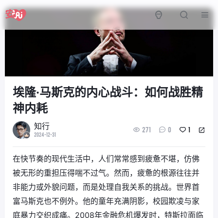
埃隆·马斯克的内心战斗：如何战胜精
神内耗
知行
271
0
1
2024-12-31
在快节奏的现代生活中，人们常常感到疲惫不堪，仿佛
被无形的重担压得喘不过气。然而，疲惫的根源往往并
非能力或外貌问题，而是处理自我关系的挑战。世界首
富马斯克也不例外。他的童年充满阴影，校园欺凌与家
庭暴力交织成痛。2008年金融危机爆发时，特斯拉面临