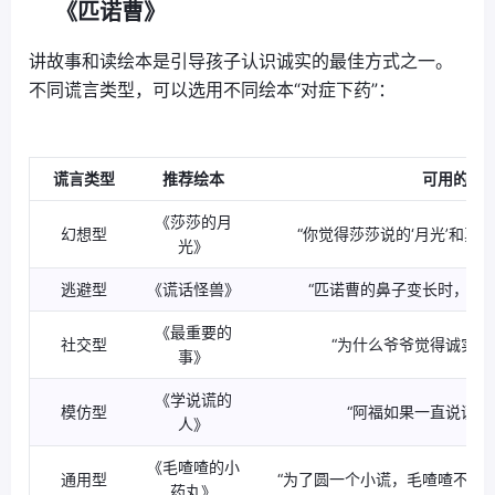
《匹诺曹》
讲故事和读绘本是引导孩子认识诚实的最佳方式之一。
不同谎言类型，可以选用不同绘本“对症下药”：
谎言类型
推荐绘本
可用的引
《莎莎的月
幻想型
“你觉得莎莎说的‘月光’和真
光》
逃避型
《谎话怪兽》
“匹诺曹的鼻子变长时，你
《最重要的
社交型
“为什么爷爷觉得诚实比
事》
《学说谎的
模仿型
“阿福如果一直说谎，
人》
《毛喳喳的小
通用型
“为了圆一个小谎，毛喳喳不得
药丸》