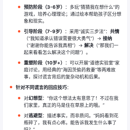
预防阶段（3-6岁）
：多玩“猜猜我在想什么”的
游戏，培养心理理论；通过绘本帮助孩子区分想
象和现实。
引导阶段（7-9岁）
：采用“诚实三步法”：
共情
（“我知道承认错误需要很大勇气”）→
接纳
（“谢谢你能告诉我真相”）→
解决
（“那我们一
起来看看怎么解决这个问题”）。
重塑阶段（10岁+）
：可以开展“道德实验室”家
庭讨论，用经典的“海因茨偷药救妻”等两难故
事，探讨谎言背后的复杂动机和后果。
针对不同谎言的回应技巧
：
对
幻想型
：“你这个想法太有意思了！不过在我
们家里，真正的马是住在草原上的哦。”
对
逃避型
：描述事实，而非质问。“妈妈看到花
瓶碎了，我有点心疼。能告诉我发生什么事了
吗？”