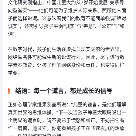
文化研究则指出，中国儿童大约从7岁开始发展“关系导
向型诚实”——他们可能为了维护人际关系、照顾他人面
子而选择说谎。这意味着我们的教育不能简单强调“绝对
诚实”，还需引导孩子平衡“诚实”与“善意”、“公正”与“和
谐”。
在数字时代，孩子们生活在虚拟与现实交织的世界里，
网络匿名性可能催生新的说谎行为。因此，尽早进行数
字素养教育，让孩子理解网络身份和责任，也变得同样
重要。
结语：每一个谎言，都是成长的信号
正如心理学家维果茨基所说：“儿童的谎言，是他们理解
真实世界的思维体操。”下一次当孩子睁着大眼睛说出一
个明显的谎言时，请不要急于愤怒和纠正。不妨把它看
作一扇窗，透过它，你能看到孩子正在飞速发展的想象
力、逻辑思维和社交心智。