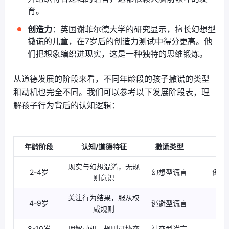
育。
创造力
：英国谢菲尔德大学的研究显示，擅长幻想型
撒谎的儿童，在7岁后的创造力测试中得分更高。他
们把想象编织进现实，这是一种独特的思维锻炼。
从道德发展的阶段来看，不同年龄段的孩子撒谎的类型
和动机也完全不同。我们可以参考以下发展阶段表，理
解孩子行为背后的认知逻辑：
年龄阶段
认知/道德特征
撒谎类型
现实与幻想混淆，无规
2-4岁
幻想型谎言
保护
则意识
关注行为结果，服从权
4-9岁
逃避型谎言
威规则
8-10岁
理解动机，规则可协商
社交型谎言