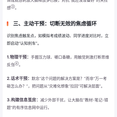
体成就感刺激大脑释放多巴胺，对抗“我还没准备好”的失控
③
感
。
三、主动干预：切断无效的焦虑循环
识别焦虑触发点，如模拟考成绩波动、同学进度对比时，立
即启动“认知刹车”。
1.物理干预：
手握压力球、嚼口香糖，用触觉刺激打断思维
④
反刍
。
2.话术干预：
默念“这个问题的解决方案是？”而非“万一考
砸怎么办？”，把问题从“灾难化想象”拉回“可解决层面”。
3.构建信息茧房：
减少外部干扰，让大脑在“教材-笔记-错
题”的有序信息网中运行。