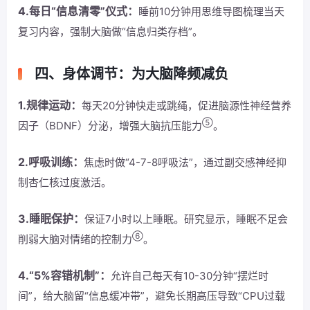
4.每日“信息清零”仪式：
睡前10分钟用思维导图梳理当天
复习内容，强制大脑做“信息归类存档”。
四、身体调节：为大脑降频减负
1.规律运动：
每天20分钟快走或跳绳，促进脑源性神经营养
⑤
因子（BDNF）分泌，增强大脑抗压能力
。
2.呼吸训练：
焦虑时做“4-7-8呼吸法”，通过副交感神经抑
制杏仁核过度激活。
3.睡眠保护：
保证7小时以上睡眠。研究显示，睡眠不足会
⑥
削弱大脑对情绪的控制力
。
4.“5%容错机制”：
允许自己每天有10-30分钟“摆烂时
间”，给大脑留“信息缓冲带”，避免长期高压导致“CPU过载