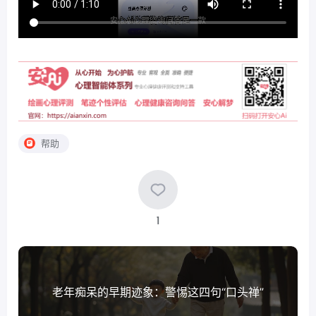
帮助
1
老年痴呆的早期迹象：警惕这四句“口头禅”