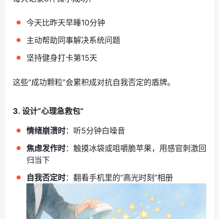
今天比昨天早睡10分钟
主动帮助同事解决系统问题
坚持健身打卡第15天
这些“成功颗粒”会累积成对抗自我否定的盾牌。
3. 设计“心理急救包”
情绪崩溃时
：听5分钟白噪音
焦虑发作时
：触摸冰袋或咀嚼脆苹果，用感官刺激回
归当下
自我否定时
：翻看手机里的“高光时刻”相册