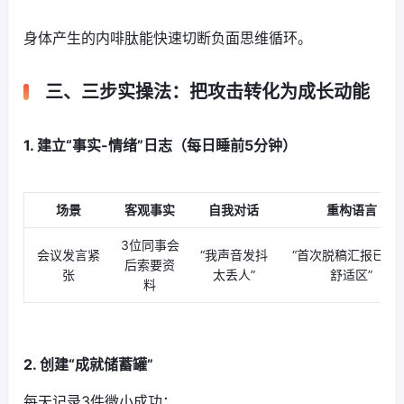
身体产生的内啡肽能快速切断负面思维循环。
三、三步实操法：把攻击转化为成长动能
1. 建立“事实-情绪”日志（每日睡前5分钟）
场景
客观事实
自我对话
重构语言
3位同事会
会议发言紧
“我声音发抖
“首次脱稿汇报已突
后索要资
张
太丢人”
舒适区”
料
2. 创建“成就储蓄罐”
每天记录3件微小成功：