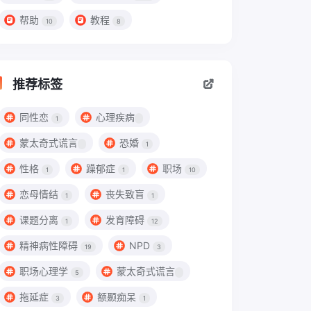
帮助
教程
10
8
推荐标签
同性恋
心理疾病
1
蒙太奇式谎言
恐婚
1
性格
躁郁症
职场
1
1
10
恋母情结
丧失致盲
1
1
课题分离
发育障碍
1
12
精神病性障碍
NPD
19
3
职场心理学
蒙太奇式谎言
5
拖延症
额颞痴呆
3
1