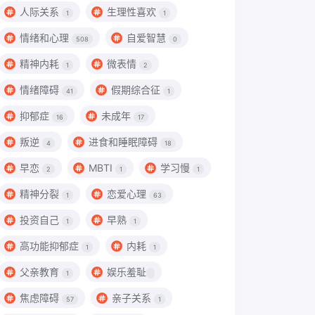
人际关系
生理性喜欢
1
1
情绪和心理
自爱智慧
508
0
精神内耗
微表情
1
2
情绪障碍
假期综合征
41
1
抑郁症
未成年
16
17
叛逆
进食和睡眠障碍
4
18
早恋
MBTI
学习慢
2
1
1
精神分裂
恋爱心理
1
63
投资自己
早熟
1
1
高功能抑郁症
内耗
1
1
父亲教育
娱乐羞耻
1
焦虑障碍
亲子关系
57
1