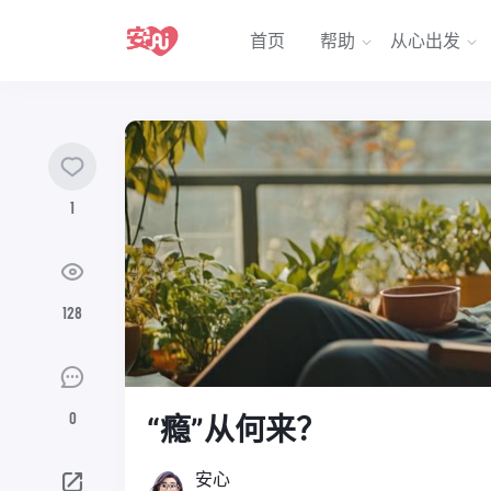
首页
帮助
从心出发
1
128
0
“瘾”从何来？
安心