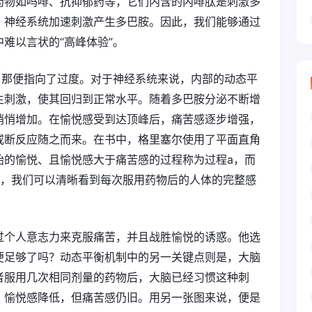
药物如吗啡、抗抑郁药等，它们内含的内啡肽是刺激多
，神经系统加速刺激产生多巴胺。因此，我们能够通过
难以言状的“高峰体验”。
，那便指向了过度。对于神经系统来说，内部的动态平
生刺激，使其回归到正常水平。随着多巴胺分泌不断增
悄悄增加。在愉悦感受到达顶峰后，痛苦感逐步增强，
戒断反应随之而来。在书中，格里塞尔使用了平面直角
始的愉悦、且愉悦感大于痛苦感的过程称为过程a，而
图，我们可以清晰看到每次服用药物后的人体的完整感
过个人意志力来克服痛苦，并且战胜愉悦的诱惑。他选
便足够了吗？动态平衡机制中的另一关键点则是，大脑
者服用几次相同剂量的药物后，大脑已经习惯这种刺
，愉悦感降低，但痛苦感仍旧。用另一张图来说，便是