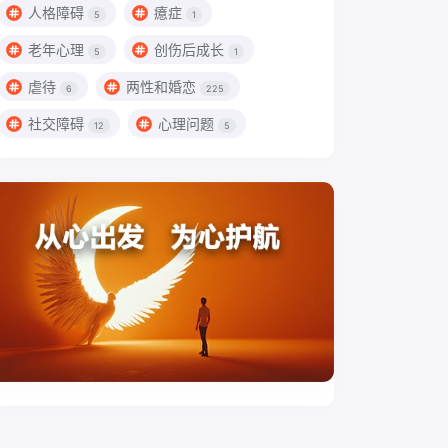
人格障碍
癔症
5
1
老年心理
创伤后成长
5
1
虐待
两性和婚恋
6
225
社交障碍
心理问题
12
5