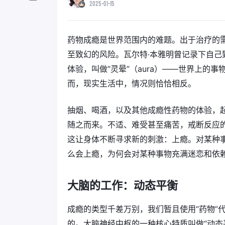
2025-01-15
药物成瘾是世界范围内的难题。出于治疗的
至致幻的风险。瓦尔特·本雅明曾记录下自
体验，叫做“灵晕”（aura）——世界上的
而，现实生活中，情况则恰恰相反。
抽烟、喝酒，以及其他成瘾性药物的体验，起
随之而来。不适、难受甚至痛苦，戒断反应
这让身体不断寻求新的刺激：上瘾。对某种
么会上瘾，为何会对某种事物充满迷恋和依
大脑的工作：动态平衡
成瘾的类型千差万别，我们暂且使用“药物”
的。大脑神经中枢的一种核心特质叫做“动态平衡