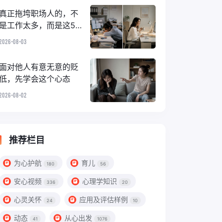
真正拖垮职场人的，不
是工作太多，而是这5种
“顺手小事”
2026-08-03
面对他人有意无意的贬
低，先学会这个心态
2026-08-02
推荐栏目
为心护航
育儿
180
56
安心视频
心理学知识
336
20
心灵关怀
应用及评估样例
24
10
动态
从心出发
41
1076