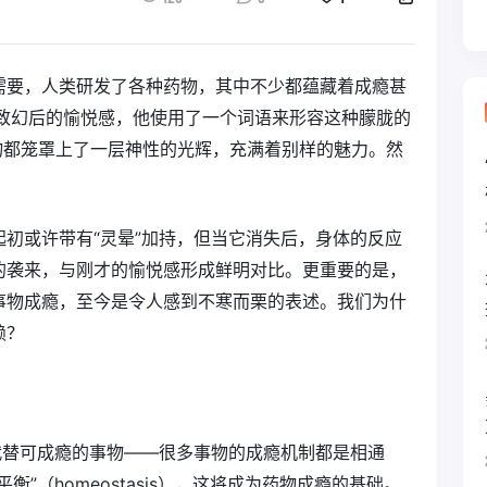
需要，人类研发了各种药物，其中不少都蕴藏着成瘾甚
己致幻后的愉悦感，他使用了一个词语来形容这种朦胧的
事物都笼罩上了一层神性的光辉，充满着别样的魅力。然
初或许带有“灵晕”加持，但当它消失后，身体的反应
的袭来，与刚才的愉悦感形成鲜明对比。更重要的是，
事物成瘾，至今是令人感到不寒而栗的表述。我们为什
赖？
代替可成瘾的事物——很多事物的成瘾机制都是相通
”（homeostasis），这将成为药物成瘾的基础。